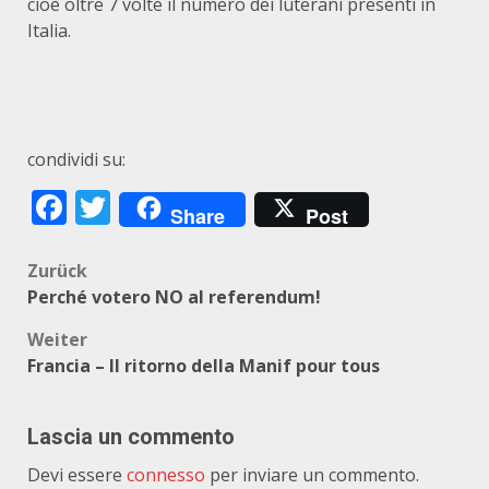
cioè oltre 7 volte il numero dei luterani presenti in
Italia.
condividi su:
Facebook
Twitter
Share
Post
Beitragsnavigation
Zurück
Perché votero NO al referendum!
Weiter
Francia – Il ritorno della Manif pour tous
Lascia un commento
Devi essere
connesso
per inviare un commento.