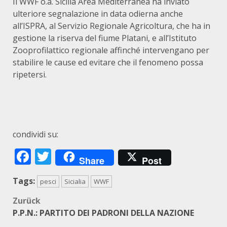
Il WWF o.a. Sicilia Area Mediterranea ha inviato
ulteriore segnalazione in data odierna anche
all’ISPRA, al Servizio Regionale Agricoltura, che ha in
gestione la riserva del fiume Platani, e all’Istituto
Zooprofilattico regionale affinché intervengano per
stabilire le cause ed evitare che il fenomeno possa
ripetersi.
condividi su:
Facebook
Twitter
Share
Post
Tags:
pesci
Sicialia
WWF
Beitragsnavigation
Zurück
P.P.N.: PARTITO DEI PADRONI DELLA NAZIONE