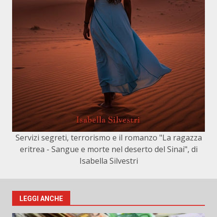
Servizi segreti, terrorismo e il romanzo "La ragazza
eritrea - Sangue e morte nel deserto del Sinai", di
Isabella Silvestri
LEGGI ANCHE