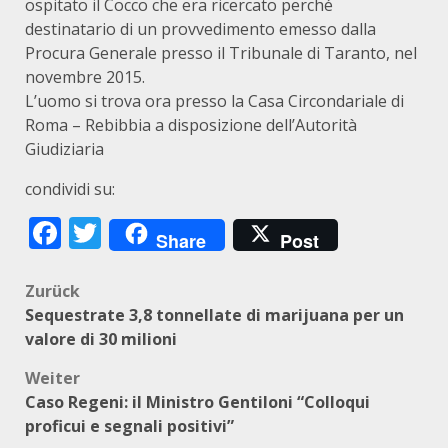
ospitato il Cocco che era ricercato perché
destinatario di un provvedimento emesso dalla
Procura Generale presso il Tribunale di Taranto, nel
novembre 2015.
L’uomo si trova ora presso la Casa Circondariale di
Roma – Rebibbia a disposizione dell’Autorità
Giudiziaria
condividi su:
Facebook
Twitter
Share
Post
Beitragsnavigation
Zurück
Sequestrate 3,8 tonnellate di marijuana per un
valore di 30 milioni
Weiter
Caso Regeni: il Ministro Gentiloni “Colloqui
proficui e segnali positivi”