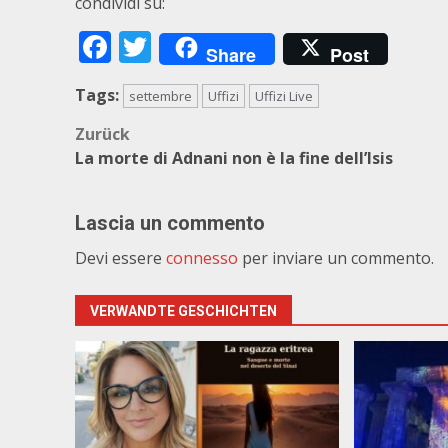
condividi su:
Facebook
Twitter
Share
Post
Tags:
settembre
Uffizi
Uffizi Live
Beitragsnavigation
Zurück
La morte di Adnani non è la fine dell’Isis
Lascia un commento
Devi essere
connesso
per inviare un commento.
VERWANDTE GESCHICHTEN