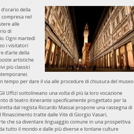
d’orario della
 e, compresa nel
stere alle
rio di
lo. Ogni martedì
eo i visitatori
e d’arte della
poste artistiche
i più classici
ontemporanei.
n tempo per dare il via alle procedure di chiusura del museo
ffizi sottolineano una volta di più la loro vocazione
to di teatro itinerante specificamente progettato per la
 diretta dal regista Riccardo Massai propone una rassegna di
el Rinascimento tratte dalle Vite di Giorgio Vasari,
’arte che sa diventare linguaggio comune in una prospettiva
 da tutto il mondo e dalle più diverse e lontane culture