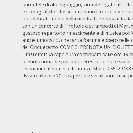
parentele di alto lignaggio, vicende legate al coll
e iconografiche che accomunano Firenze a Versaille
un celebrato nome della musica fiorentina e italia
con un concerto di “Frottole e strambotti di Mar
gustoso repertorio rinascimentale di musica polif
anche umoristici, che tanta fortuna ebbero nelle c
del Cinquecento. COME SI PRENOTA UN BIGLIETTO F
Uffizi effettua l‘apertura continuata dalle ore 19 
prenotazione, se pur non necessaria, è possibile e
chiamando il numero di Firenze Musei 055-294883;
fissato alle ore 20. Le aperture serali sono rese p