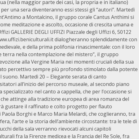
a (nella maggior parte dei casi, la propria e in italiano)
 per una sera diventeranno essi stessi gli “autori”. Martedì
nt’Antimo a Montalcino, il gruppo corale Cantus Anthimi si
 come meditazione e ascolto, occasione di crescita umana e
Uffizi GALLERIE DEGLI UFFIZI Piazzale degli Uffizi 6, 50122
www.uffizi.beniculturali.it dialogheranno splendidamente con
edievale, e della prima polifonia rinascimentale: con il loro
e terra nella contemplazione del mistero”, il gruppo
 devozione alla Vergine Maria nei momenti cruciali della sua
ato percettivo sempre più profondo stimolato dalla potente
el suono. Martedì 20 – Elegante serata di canto
sitatori all’inizio del percorso museale, al secondo piano
 specializzato nel canto a cappella, che per l’occasione si
 che attinge alla tradizione europea di area romanza del
rà gustare il raffinato e colto progetto per flauto
di Paola Borghi e Marco Maria Melardi, che coglieranno, tra
ra, l’arte e la storia dell’ambiente circostante: tra le tele di
ucchi della sala verranno rievocati alcuni capitoli
turali fra la Firenze medicea e la Francia del Re Sole, fra