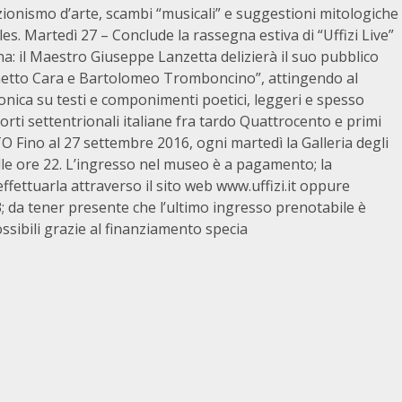
ezionismo d’arte, scambi “musicali” e suggestioni mitologiche
s. Martedì 27 – Conclude la rassegna estiva di “Uffizi Live”
na: il Maestro Giuseppe Lanzetta delizierà il suo pubblico
chetto Cara e Bartolomeo Tromboncino”, attingendo al
onica su testi e componimenti poetici, leggeri e spesso
orti settentrionali italiane fra tardo Quattrocento e primi
ino al 27 settembre 2016, ogni martedì la Galleria degli
alle ore 22. L’ingresso nel museo è a pagamento; la
ffettuarla attraverso il sito web www.uffizi.it oppure
 da tener presente che l’ultimo ingresso prenotabile è
ossibili grazie al finanziamento specia