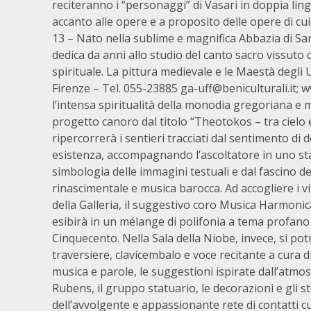
reciteranno i “personaggi” di Vasari in doppia lingu
accanto alle opere e a proposito delle opere di cui
13 – Nato nella sublime e magnifica Abbazia di Sa
dedica da anni allo studio del canto sacro vissuto
spirituale. La pittura medievale e le Maestà degli 
Firenze – Tel. 055-23885 ga-uff@beniculturali.it; 
l’intensa spiritualità della monodia gregoriana e m
progetto canoro dal titolo “Theotokos – tra cielo 
ripercorrerà i sentieri tracciati dal sentimento di
esistenza, accompagnando l’ascoltatore in uno st
simbologia delle immagini testuali e dal fascino d
rinascimentale e musica barocca. Ad accogliere i vi
della Galleria, il suggestivo coro Musica Harmonica
esibirà in un mélange di polifonia a tema profano
Cinquecento. Nella Sala della Niobe, invece, si pot
traversiere, clavicembalo e voce recitante a cura 
musica e parole, le suggestioni ispirate dall’atmosfe
Rubens, il gruppo statuario, le decorazioni e gli st
dell’avvolgente e appassionante rete di contatti cul