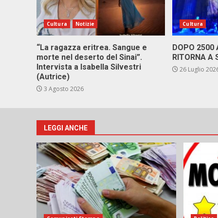
Cultura
Notizie
Cultura
“La ragazza eritrea. Sangue e
DOPO 2500
morte nel deserto del Sinai”.
RITORNA A 
Intervista a Isabella Silvestri
26 Luglio 202
(Autrice)
3 Agosto 2026
LEGGI ANCHE