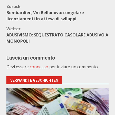
Beitragsnavigation
Zurück
Bombardier, Vm Bellanova: congelare
licenziamenti in attesa di sviluppi
Weiter
ABUSIVISMO: SEQUESTRATO CASOLARE ABUSIVO A
MONOPOLI
Lascia un commento
Devi essere
connesso
per inviare un commento.
VERWANDTE GESCHICHTEN