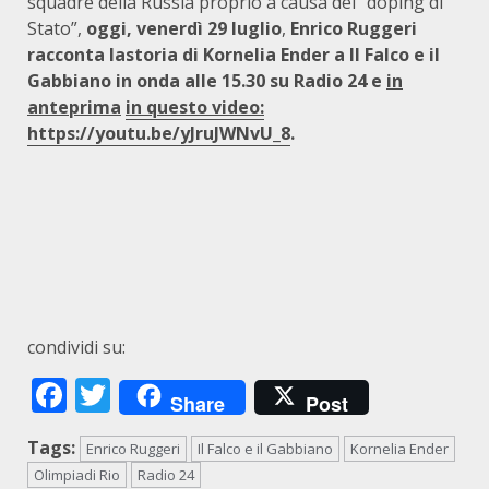
squadre della Russia proprio a causa del “doping di
Stato”,
oggi, venerdì 29 luglio
,
Enrico Ruggeri
racconta lastoria di Kornelia Ender a Il Falco e il
Gabbiano in onda alle 15.30 su Radio 24 e
in
anteprima
in questo video:
https://youtu.be/yJruJWNvU_8
.
condividi su:
Facebook
Twitter
Share
Post
Tags:
Enrico Ruggeri
Il Falco e il Gabbiano
Kornelia Ender
Olimpiadi Rio
Radio 24