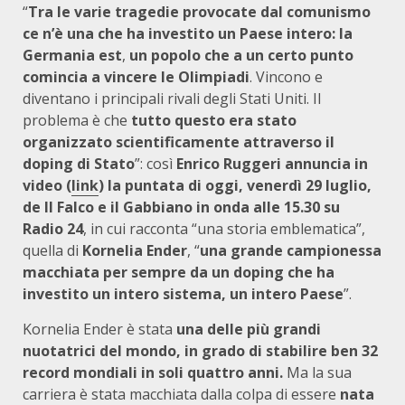
“
Tra le varie tragedie provocate dal comunismo
ce n’è una che ha investito un Paese intero: la
Germania est
,
un popolo che a un certo punto
comincia a vincere le Olimpiadi
. Vincono e
diventano i principali rivali degli Stati Uniti. Il
problema è che
tutto questo era stato
organizzato scientificamente attraverso il
doping di Stato
”: così
Enrico Ruggeri annuncia in
video (
link
) la puntata di oggi, venerdì 29 luglio,
de Il Falco e il Gabbiano in onda alle 15.30 su
Radio 24
, in cui racconta “una storia emblematica”,
quella di
Kornelia Ender
, “
una grande campionessa
macchiata per sempre da un doping che ha
investito un intero sistema, un intero Paese
”.
Kornelia Ender è stata
una delle più grandi
nuotatrici del mondo, in grado di stabilire ben 32
record mondiali in soli quattro anni.
Ma la sua
carriera è stata macchiata dalla colpa di essere
nata