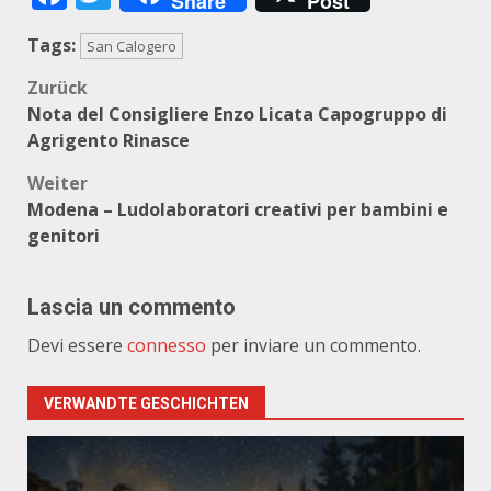
Share
Post
Tags:
San Calogero
Beitragsnavigation
Zurück
Nota del Consigliere Enzo Licata Capogruppo di
Agrigento Rinasce
Weiter
Modena – Ludolaboratori creativi per bambini e
genitori
Lascia un commento
Devi essere
connesso
per inviare un commento.
VERWANDTE GESCHICHTEN