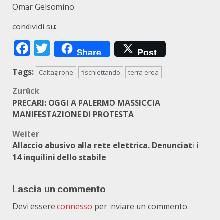
Omar Gelsomino
condividi su:
Facebook
Twitter
Share
Post
Tags:
Caltagirone
fischiettando
terra erea
Beitragsnavigation
Zurück
PRECARI: OGGI A PALERMO MASSICCIA
MANIFESTAZIONE DI PROTESTA
Weiter
Allaccio abusivo alla rete elettrica. Denunciati i
14 inquilini dello stabile
Lascia un commento
Devi essere
connesso
per inviare un commento.