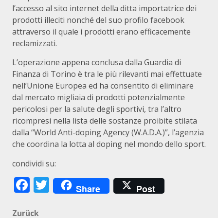
l’accesso al sito internet della ditta importatrice dei
prodotti illeciti nonché del suo profilo facebook
attraverso il quale i prodotti erano efficacemente
reclamizzati.
L’operazione appena conclusa dalla Guardia di
Finanza di Torino è tra le più rilevanti mai effettuate
nell’Unione Europea ed ha consentito di eliminare
dal mercato migliaia di prodotti potenzialmente
pericolosi per la salute degli sportivi, tra l’altro
ricompresi nella lista delle sostanze proibite stilata
dalla “World Anti-doping Agency (W.A.D.A.)”, l’agenzia
che coordina la lotta al doping nel mondo dello sport.
condividi su:
Facebook
Twitter
Share
Post
Beitragsnavigation
Zurück