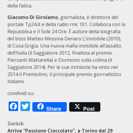
della fatica.
Giacomo Di Girolamo
, giornalista, è direttore del
portale Tp24.it e della radio rmc 101. Collabora con la
Repubblica e Il Sole 24 Ore. È autore della biografia
del boss Matteo Messina Denaro L’invisibile (2010),
di Cosa Grigia. Una nuova mafia invisibile all’assalto
dell’Italia (il Saggiatore 2012, finalista al premio
Piersanti Mattarella) e Dormono sulla collina (il
Saggiatore 2014). Per le sue inchieste ha vinto nel
2014 il Premiolino, il principale premio giornalistico
italiano.
condividi su:
Facebook
Twitter
Share
Post
Beitragsnavigation
Zurück
Arriva “Passione Cioccolato”, a Torino dal 29