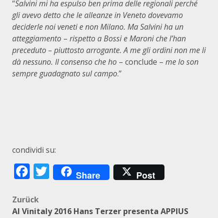
“
Salvini mi ha espulso ben prima delle regionali perché
gli avevo detto che le alleanze in Veneto dovevamo
deciderle noi veneti e non Milano. Ma Salvini ha un
atteggiamento
–
rispetto a Bossi e Maroni che l’han
preceduto – piuttosto arrogante. A me gli ordini non me li
dà nessuno. Il consenso che ho
– conclude –
me lo son
sempre guadagnato sul campo
.”
condividi su:
Facebook
Twitter
Share
Post
Beitragsnavigation
Zurück
Al Vinitaly 2016 Hans Terzer presenta APPIUS