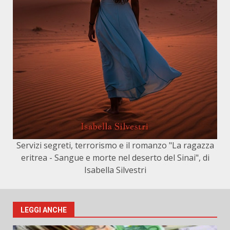
Servizi segreti, terrorismo e il romanzo "La ragazza
eritrea - Sangue e morte nel deserto del Sinai", di
Isabella Silvestri
LEGGI ANCHE