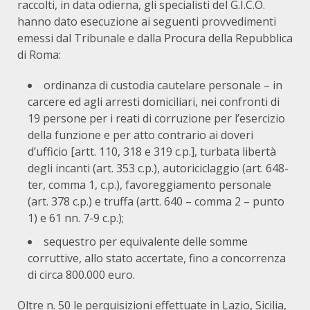
raccolti, in data odierna, gli specialisti del G.I.C.O.
hanno dato esecuzione ai seguenti provvedimenti
emessi dal Tribunale e dalla Procura della Repubblica
di Roma:
ordinanza di custodia cautelare personale – in
carcere ed agli arresti domiciliari, nei confronti di
19 persone per i reati di corruzione per l’esercizio
della funzione e per atto contrario ai doveri
d’ufficio [artt. 110, 318 e 319 c.p.], turbata libertà
degli incanti (art. 353 c.p.), autoriciclaggio (art. 648-
ter, comma 1, c.p.), favoreggiamento personale
(art. 378 c.p.) e truffa (artt. 640 – comma 2 – punto
1) e 61 nn. 7-9 c.p.);
sequestro per equivalente delle somme
corruttive, allo stato accertate, fino a concorrenza
di circa 800.000 euro.
Oltre n. 50 le perquisizioni effettuate in Lazio, Sicilia,