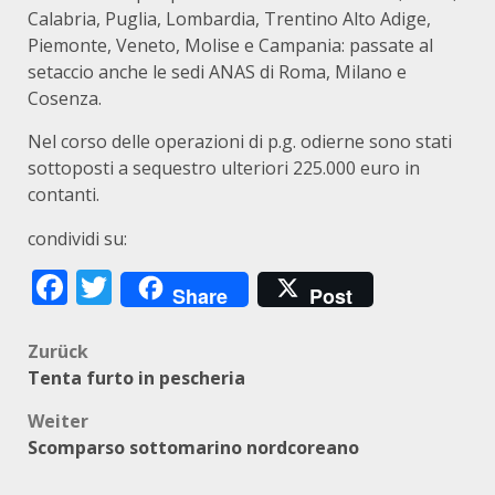
Calabria, Puglia, Lombardia, Trentino Alto Adige,
Piemonte, Veneto, Molise e Campania: passate al
setaccio anche le sedi ANAS di Roma, Milano e
Cosenza.
Nel corso delle operazioni di p.g. odierne sono stati
sottoposti a sequestro ulteriori 225.000 euro in
contanti.
condividi su:
Facebook
Twitter
Share
Post
Beitragsnavigation
Zurück
Tenta furto in pescheria
Weiter
Scomparso sottomarino nordcoreano