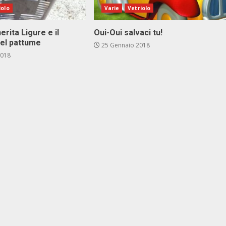
iolo
Varie
Vetriolo
rita Ligure e il
Oui-Oui salvaci tu!
el pattume
25 Gennaio 2018
2018