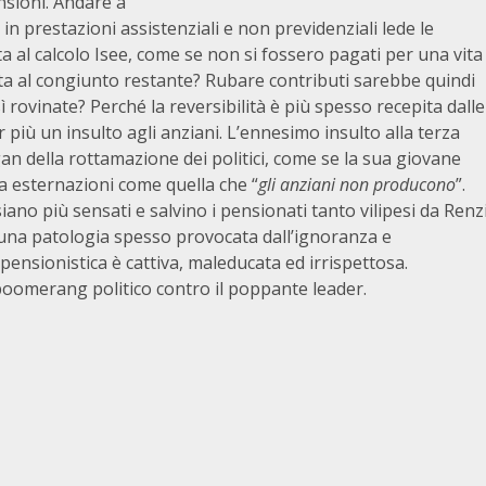
nsioni. Andare a
in prestazioni assistenziali e non previdenziali lede le
a al calcolo Isee, come se non si fossero pagati per una vita
etta al congiunto restante? Rubare contributi sarebbe quindi
rovinate? Perché la reversibilità è più spesso recepita dalle
or più un insulto agli anziani. L’ennesimo insulto alla terza
gan della rottamazione dei politici, come se la sua giovane
da esternazioni come quella che “
gli anziani non producono
”.
siano più sensati e salvino i pensionati tanto vilipesi da Renz
 una patologia spesso provocata dall’ignoranza e
à pensionistica è cattiva, maleducata ed irrispettosa.
 boomerang politico contro il poppante leader.