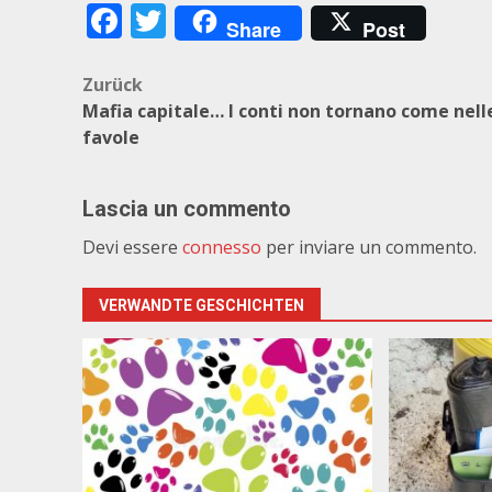
Facebook
Twitter
Share
Post
Beitragsnavigation
Zurück
Mafia capitale… I conti non tornano come nell
favole
Lascia un commento
Devi essere
connesso
per inviare un commento.
VERWANDTE GESCHICHTEN