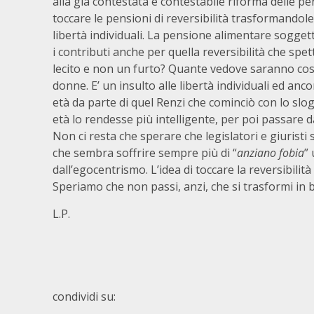
alla già contestata e contestabile riforma delle pe
toccare le pensioni di reversibilità trasformandole 
libertà individuali. La pensione alimentare soggett
i contributi anche per quella reversibilità che sp
lecito e non un furto? Quante vedove saranno così 
donne. E’ un insulto alle libertà individuali ed anc
età da parte di quel Renzi che cominciò con lo slo
età lo rendesse più intelligente, per poi passare 
Non ci resta che sperare che legislatori e giuristi 
che sembra soffrire sempre più di “
anziano fobia
”
dall’egocentrismo. L’idea di toccare la reversibilit
Speriamo che non passi, anzi, che si trasformi in
L.P.
condividi su: