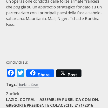
un’operazione condotta dalle forze armate francesi
che poggia su un approccio strategico fondato su un
partenariato con i principali paesi della fascia sahelo-
sahariana: Mauritania, Mali, Niger, Tchad e Burkina
Faso.
condividi su:
Facebook
Twitter
Share
Post
Tags:
burkina faso
Beitragsnavigation
Zurück
LAZIO, COTRAL – ASSEMBLEA PUBBLICA CON ON.
GREGORI E PRESIDENTE COLACECI IL 21/1/2016