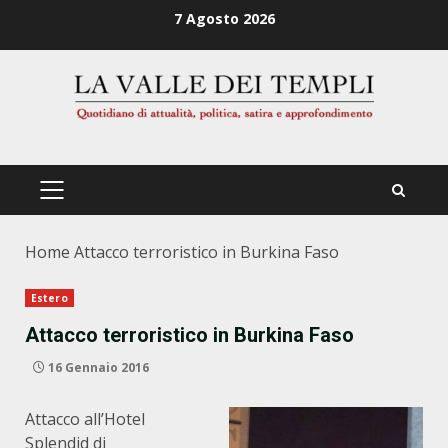
Zum
7 Agosto 2026
Inhalt
springen
PRIMÄRES
MENÜ
Home
Attacco terroristico in Burkina Faso
Estero
Attacco terroristico in Burkina Faso
16 Gennaio 2016
Attacco all’Hotel
Splendid di