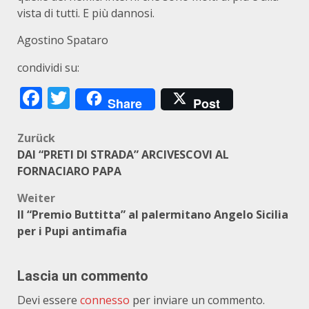
vista di tutti. E più dannosi.
Agostino Spataro
condividi su:
Facebook
Twitter
Share
Post
Beitragsnavigation
Zurück
DAI “PRETI DI STRADA” ARCIVESCOVI AL
FORNACIARO PAPA
Weiter
Il “Premio Buttitta” al palermitano Angelo Sicilia
per i Pupi antimafia
Lascia un commento
Devi essere
connesso
per inviare un commento.