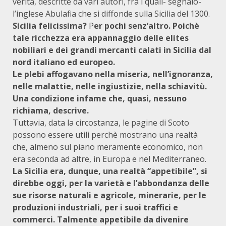
verità, descritte da vari autori, fra i quali- segnalo-
l’inglese Abulafia che si diffonde sulla Sicilia del 1300.
Sicilia felicissima?
P
er pochi senz’altro. Poichè
tale ricchezza era appannaggio delle elites
nobiliari e dei grandi mercanti calati in Sicilia dal
nord italiano ed europeo.
Le plebi affogavano nella miseria, nell’ignoranza,
nelle malattie, nelle ingiustizie, nella schiavitù.
Una condizione infame che, quasi, nessuno
richiama, descrive.
Tuttavia, data la circostanza, le pagine di Scoto
possono essere utili perchè mostrano una realtà
che, almeno sul piano meramente economico, non
era seconda ad altre, in Europa e nel Mediterraneo.
La Sicilia era, dunque, una realtà “appetibile”, si
direbbe oggi, per la varietà e l’abbondanza delle
sue risorse naturali e agricole, minerarie, per le
produzioni industriali, per i suoi traffici e
commerci. Talmente appetibile da divenire