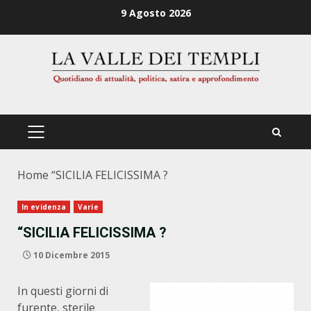
Zum
9 Agosto 2026
Inhalt
springen
PRIMÄRES
MENÜ
Home
“SICILIA FELICISSIMA ?
In evidenza
Varie
“SICILIA FELICISSIMA ?
10 Dicembre 2015
In questi giorni di
furente, sterile