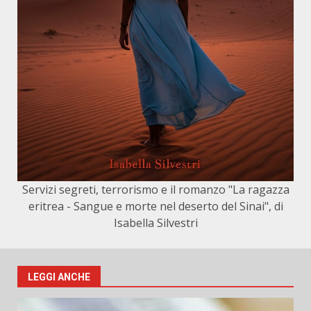
Servizi segreti, terrorismo e il romanzo "La ragazza
eritrea - Sangue e morte nel deserto del Sinai", di
Isabella Silvestri
LEGGI ANCHE