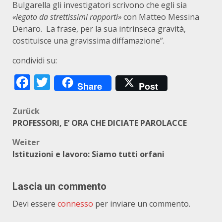
Bulgarella gli investigatori scrivono che egli sia
«legato da strettissimi rapporti»
con Matteo Messina
Denaro. La frase, per la sua intrinseca gravità,
costituisce una gravissima diffamazione”.
condividi su:
Facebook
Twitter
Share
Post
Beitragsnavigation
Zurück
PROFESSORI, E’ ORA CHE DICIATE PAROLACCE
Weiter
Istituzioni e lavoro: Siamo tutti orfani
Lascia un commento
Devi essere
connesso
per inviare un commento.