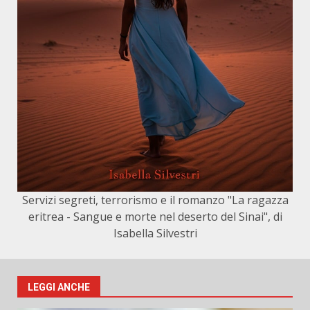
Servizi segreti, terrorismo e il romanzo "La ragazza
eritrea - Sangue e morte nel deserto del Sinai", di
Isabella Silvestri
LEGGI ANCHE