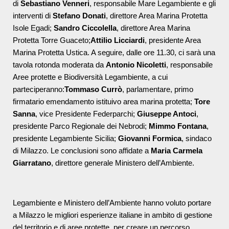
di
Sebastiano Venneri
, responsabile Mare Legambiente e gli
interventi di
Stefano Donati
, direttore Area Marina Protetta
Isole Egadi;
Sandro Ciccolella
, direttore Area Marina
Protetta Torre Guaceto;
Attilio Licciardi
, presidente Area
Marina Protetta Ustica. A seguire, dalle ore 11.30, ci sarà una
tavola rotonda moderata da
Antonio Nicoletti
, responsabile
Aree protette e Biodiversità Legambiente, a cui
parteciperanno:
Tommaso Currò
, parlamentare, primo
firmatario emendamento istituivo area marina protetta;
Tore
Sanna
, vice Presidente Federparchi;
Giuseppe Antoci
,
presidente Parco Regionale dei Nebrodi;
Mimmo Fontana
,
presidente Legambiente Sicilia;
Giovanni Formica
, sindaco
di Milazzo. Le conclusioni sono affidate a
Maria Carmela
Giarratano
, direttore generale Ministero dell’Ambiente.
Legambiente e Ministero dell’Ambiente hanno voluto portare
a Milazzo le migliori esperienze italiane in ambito di gestione
del territorio e di aree protette, per creare un percorso