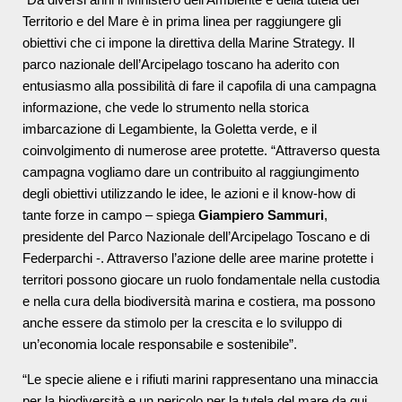
“Da diversi anni il Ministero dell’Ambiente e della tutela del
Territorio e del Mare è in prima linea per raggiungere gli
obiettivi che ci impone la direttiva della Marine Strategy. Il
parco nazionale dell’Arcipelago toscano ha aderito con
entusiasmo alla possibilità di fare il capofila di una campagna
informazione, che vede lo strumento nella storica
imbarcazione di Legambiente, la Goletta verde, e il
coinvolgimento di numerose aree protette. “Attraverso questa
campagna vogliamo dare un contribuito al raggiungimento
degli obiettivi utilizzando le idee, le azioni e il know-how di
tante forze in campo – spiega
Giampiero Sammuri
,
presidente del Parco Nazionale dell’Arcipelago Toscano e di
Federparchi -. Attraverso l’azione delle aree marine protette i
territori possono giocare un ruolo fondamentale nella custodia
e nella cura della biodiversità marina e costiera, ma possono
anche essere da stimolo per la crescita e lo sviluppo di
un’economia locale responsabile e sostenibile”.
“Le specie aliene e i rifiuti marini rappresentano una minaccia
per la biodiversità e un pericolo per la tutela del mare da qui