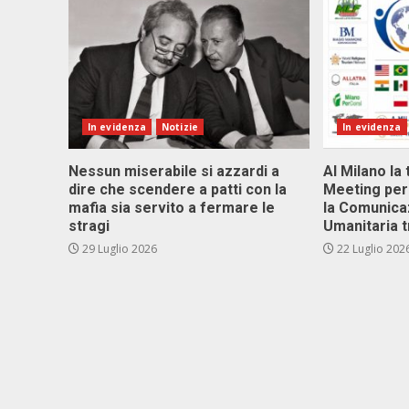
In evidenza
Notizie
In evidenza
Nessun miserabile si azzardi a
Al Milano la 
dire che scendere a patti con la
Meeting per 
mafia sia servito a fermare le
la Comunica
stragi
Umanitaria t
29 Luglio 2026
22 Luglio 202