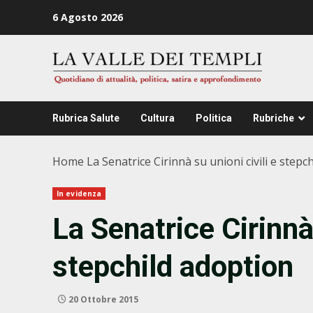
Zum
6 Agosto 2026
Inhalt
springen
Rubrica Salute
Cultura
Politica
Rubriche
Home
La Senatrice Cirinnà su unioni civili e stepc
In evidenza
La Senatrice Cirinnà 
stepchild adoption
20 Ottobre 2015