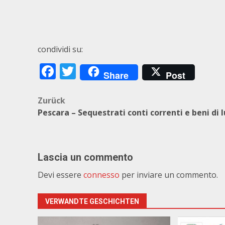
condividi su:
Facebook
Twitter
Share
Post
Beitragsnavigation
Zurück
Pescara – Sequestrati conti correnti e beni di 
Lascia un commento
Devi essere
connesso
per inviare un commento.
VERWANDTE GESCHICHTEN