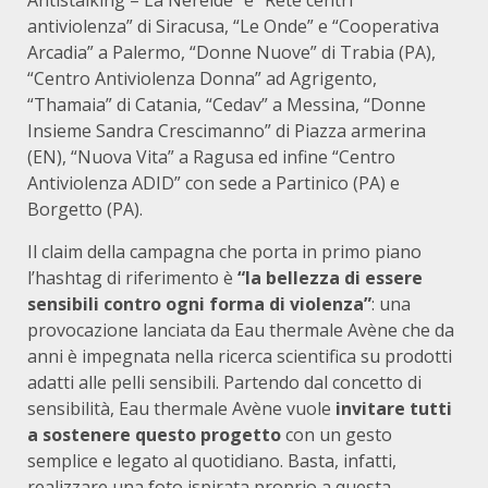
Antistalking – La Nereide” e “Rete centri
antiviolenza” di Siracusa, “Le Onde” e “Cooperativa
Arcadia” a Palermo, “Donne Nuove” di Trabia (PA),
“Centro Antiviolenza Donna” ad Agrigento,
“Thamaia” di Catania, “Cedav” a Messina, “Donne
Insieme Sandra Crescimanno” di Piazza armerina
(EN), “Nuova Vita” a Ragusa ed infine “Centro
Antiviolenza ADID” con sede a Partinico (PA) e
Borgetto (PA).
Il claim della campagna che porta in primo piano
l’hashtag di riferimento è
“la bellezza di essere
sensibili contro ogni forma di violenza”
: una
provocazione lanciata da Eau thermale Avène che da
anni è impegnata nella ricerca scientifica su prodotti
adatti alle pelli sensibili. Partendo dal concetto di
sensibilità, Eau thermale Avène vuole
invitare tutti
a sostenere questo progetto
con un gesto
semplice e legato al quotidiano. Basta, infatti,
realizzare una foto ispirata proprio a questa