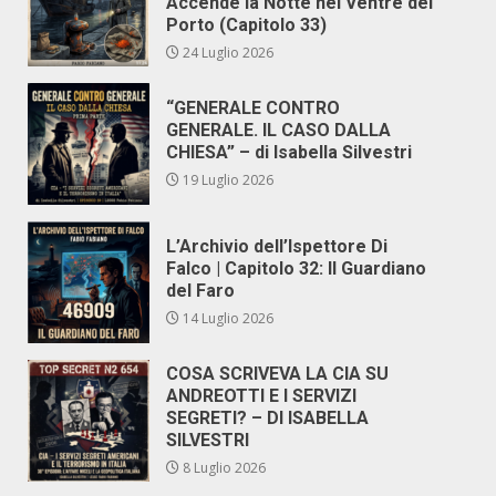
Accende la Notte nel Ventre del
Porto (Capitolo 33)
24 Luglio 2026
“GENERALE CONTRO
GENERALE. IL CASO DALLA
CHIESA” – di Isabella Silvestri
19 Luglio 2026
L’Archivio dell’Ispettore Di
Falco | Capitolo 32: Il Guardiano
del Faro
14 Luglio 2026
COSA SCRIVEVA LA CIA SU
ANDREOTTI E I SERVIZI
SEGRETI? – DI ISABELLA
SILVESTRI
8 Luglio 2026