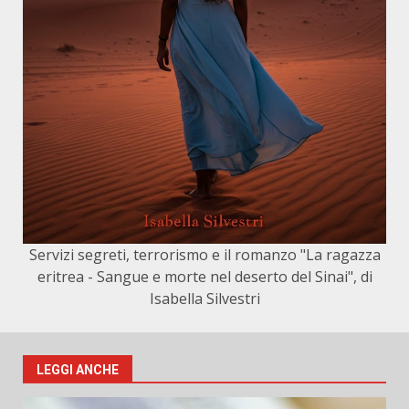
Servizi segreti, terrorismo e il romanzo "La ragazza
eritrea - Sangue e morte nel deserto del Sinai", di
Isabella Silvestri
LEGGI ANCHE