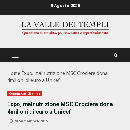
Zum
9 Agosto 2026
Inhalt
springen
PRIMÄRES
MENÜ
Home
Expo, malnutrizione MSC Crociere dona
4milioni di euro a Unicef
Comunicati Stampa
Expo, malnutrizione MSC Crociere dona
4milioni di euro a Unicef
28 Settembre 2015