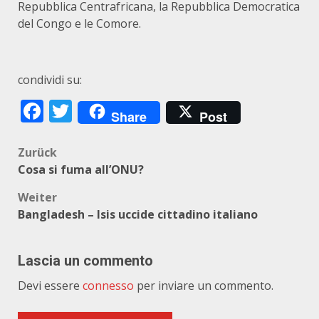
Repubblica Centrafricana, la Repubblica Democratica
del Congo e le Comore.
condividi su:
Facebook
Twitter
Share
Post
Beitragsnavigation
Zurück
Cosa si fuma all’ONU?
Weiter
Bangladesh – Isis uccide cittadino italiano
Lascia un commento
Devi essere
connesso
per inviare un commento.