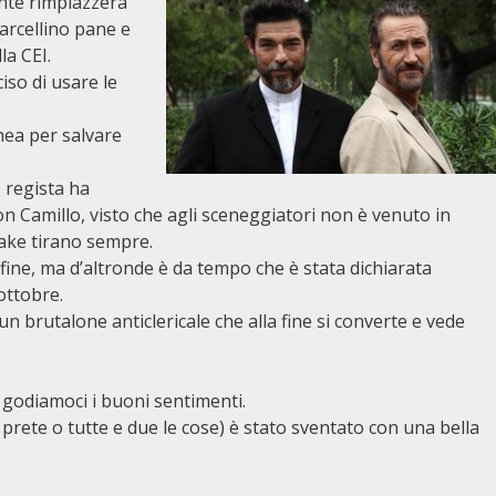
ente rimpiazzerà
Marcellino pane e
la CEI.
ciso di usare le
nea per salvare
 regista ha
on Camillo, visto che agli sceneggiatori non è venuto in
make tirano sempre.
ine, ma d’altronde è da tempo che è stata dichiarata
ottobre.
un brutalone anticlericale che alla fine si converte e vede
odiamoci i buoni sentimenti.
 prete o tutte e due le cose) è stato sventato con una bella