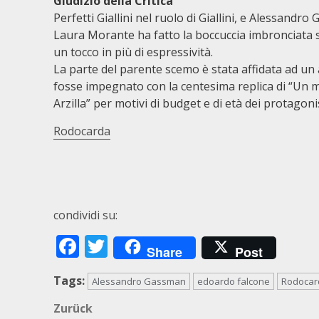
Giudizio della Critica
Perfetti Giallini nel ruolo di Giallini, e Alessand
Laura Morante ha fatto la boccuccia imbronciata so
un tocco in più di espressività.
La parte del parente scemo è stata affidata ad un
fosse impegnato con la centesima replica di “Un me
Arzilla” per motivi di budget e di età dei protagonis
Rodocarda
condividi su:
Facebook
Twitter
Share
Post
Tags:
Alessandro Gassman
edoardo falcone
Rodocar
Beitragsnavigation
Zurück