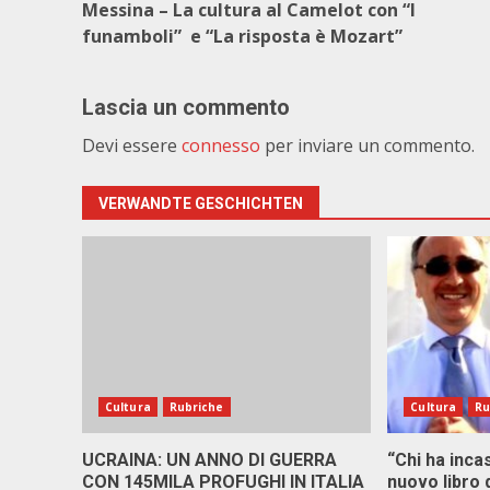
Messina – La cultura al Camelot con “I
funamboli” e “La risposta è Mozart”
Lascia un commento
Devi essere
connesso
per inviare un commento.
VERWANDTE GESCHICHTEN
Cultura
Rubriche
Cultura
Ru
UCRAINA: UN ANNO DI GUERRA
“Chi ha in­ca­
CON 145MILA PROFUGHI IN ITALIA
nuo­vo li­bro 