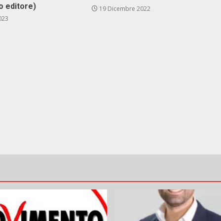
co edi­to­re)
19 Dicembre 2022
023