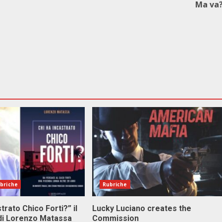
Ma va
briche
Rubriche
stra­to Chi­co For­ti?” il
Lucky Luciano creates the
di Lo­ren­zo Ma­tas­sa
Commission