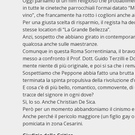
Oggi parliamo di un film religioso che probabilm
in tutte le cineteche parrocchiali l’ormai datato “
vino”, che francamente ha rotto i coglioni anche al
Per una giusta scelta di risparmio, il regista ha de
stesse location di “La Grande Bellezza”.
Anzi, sospetto che abbiano girato in contempora
qualcosa anche sulle maestranze.
Comunque in questa Roma Sorrentiniana, il bravo
messo a confronto il Prof. Dott. Guido Terzilli e D
mente niente di più originale, e poi si sa che i re
Sospettiamo che Peppone abbia fatto una brutta f
terminata la spinta propulsiva della rivoluzione d’
E cosa c’è di più bello, romantico, commovente, di 
tracce del signore in ogni dove?
Sì, lo so. Anche Christian De Sica.
Però per un momento abbandoniamo il cinismo e g
Anche perché il pericolo maggiore (un figlio gay o
pomiciata in zona Cesarini.