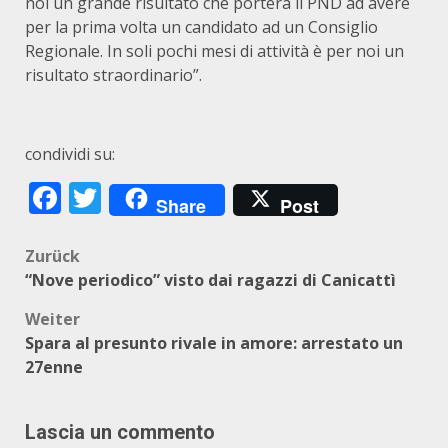
noi un grande risultato che porterà il PND ad avere
per la prima volta un candidato ad un Consiglio
Regionale. In soli pochi mesi di attività è per noi un
risultato straordinario”.
condividi su:
Facebook
Twitter
Share
Post
Beitragsnavigation
Zurück
“Nove periodico” visto dai ragazzi di Canicattì
Weiter
Spara al presunto rivale in amore: arrestato un
27enne
Lascia un commento