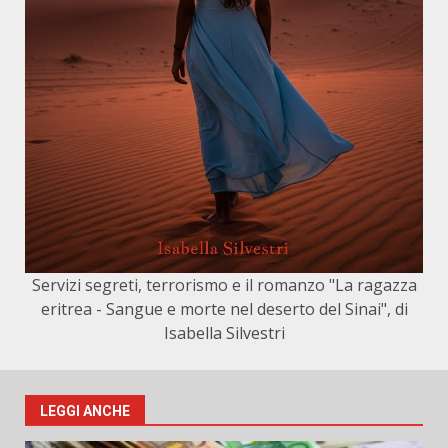
Servizi segreti, terrorismo e il romanzo "La ragazza
eritrea - Sangue e morte nel deserto del Sinai", di
Isabella Silvestri
LEGGI ANCHE