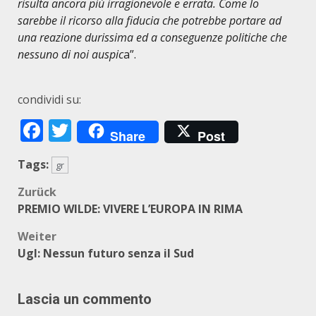
risulta ancora più irragionevole e errata. Come lo
sarebbe il ricorso alla fiducia che potrebbe portare ad
una reazione durissima ed a conseguenze politiche che
nessuno di noi auspic
a”.
condividi su:
Facebook
Twitter
Share
Post
Tags:
gr
Beitragsnavigation
Zurück
PREMIO WILDE: VIVERE L’EUROPA IN RIMA
Weiter
Ugl: Nessun futuro senza il Sud
Lascia un commento