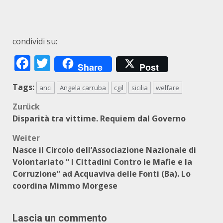
condividi su:
Facebook
Twitter
Share
Post
Tags:
anci
Angela carruba
cgil
sicilia
welfare
Beitragsnavigation
Zurück
Disparità tra vittime. Requiem dal Governo
Weiter
Nasce il Circolo dell’Associazione Nazionale di
Volontariato “ I Cittadini Contro le Mafie e la
Corruzione” ad Acquaviva delle Fonti (Ba). Lo
coordina Mimmo Morgese
Lascia un commento