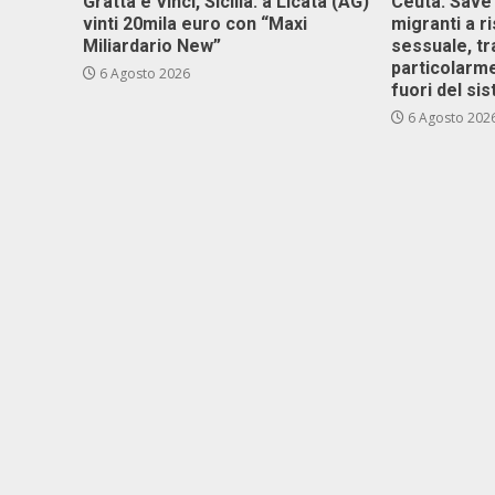
Gratta e Vinci, Sicilia: a Licata (AG)
Ceuta: Save
vinti 20mila euro con “Maxi
migranti a r
Miliardario New”
sessuale, tr
particolarme
6 Agosto 2026
fuori del si
6 Agosto 202