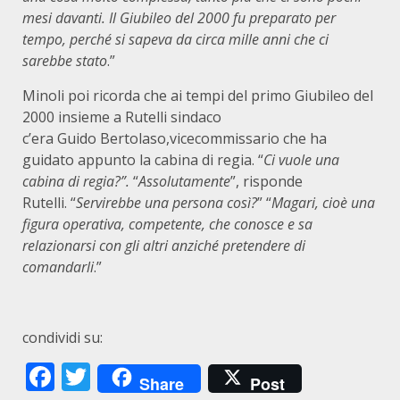
mesi davanti. Il Giubileo del 2000 fu preparato per
tempo, perché si sapeva da circa mille anni che ci
sarebbe stato
.”
Minoli poi ricorda che ai tempi del primo Giubileo del
2000 insieme a Rutelli sindaco
c’era Guido Bertolaso,vicecommissario che ha
guidato appunto la cabina di regia. “
Ci vuole una
cabina di regia?”.
“
Assolutamente
”, risponde
Rutelli. “
Servirebbe una persona così?
” “
Magari, cioè una
figura operativa, competente, che conosce e sa
relazionarsi con gli altri anziché pretendere di
comandarli
.”
condividi su:
Facebook
Twitter
Share
Post