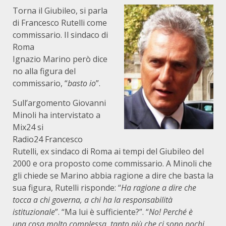
Torna il Giubileo, si parla
di Francesco Rutelli come
commissario. Il sindaco di
Roma
Ignazio Marino però dice
no alla figura del
commissario, “
basto io
”.
Sull’argomento Giovanni
Minoli ha intervistato a
Mix24 si
Radio24 Francesco
Rutelli, ex sindaco di Roma ai tempi del Giubileo del
2000 e ora proposto come commissario. A Minoli che
gli chiede se Marino abbia ragione a dire che basta la
sua figura, Rutelli risponde: “
Ha ragione a dire che
tocca a chi governa, a chi ha la responsabilità
istituzionale
”. “Ma lui è sufficiente?”. “
No!
Perché è
una cosa molto complessa, tanto più che ci sono pochi