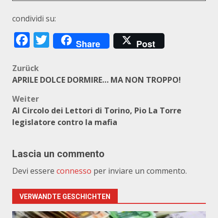
condividi su:
Facebook
Twitter
Share
Post
Beitragsnavigation
Zurück
APRILE DOLCE DORMIRE… MA NON TROPPO!
Weiter
Al Circolo dei Lettori di Torino, Pio La Torre
legislatore contro la mafia
Lascia un commento
Devi essere
connesso
per inviare un commento.
VERWANDTE GESCHICHTEN