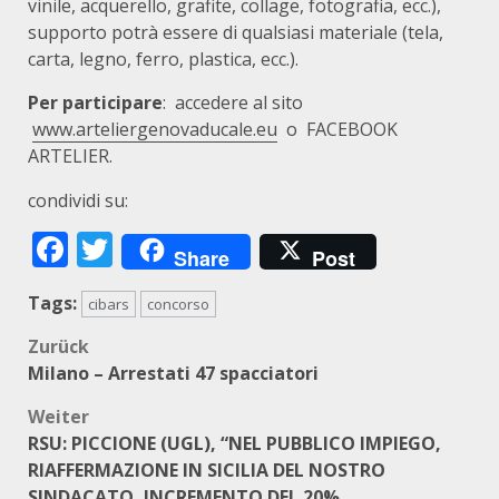
vinile, acquerello, grafite, collage, fotografia, ecc.),
supporto potrà essere di qualsiasi materiale (tela,
carta, legno, ferro, plastica, ecc.).
Per participare
: accedere al sito
www.arteliergenovaducale.eu
o FACEBOOK
ARTELIER.
condividi su:
Facebook
Twitter
Share
Post
Tags:
cibars
concorso
Beitragsnavigation
Zurück
Milano – Arrestati 47 spacciatori
Weiter
RSU: PICCIONE (UGL), “NEL PUBBLICO IMPIEGO,
RIAFFERMAZIONE IN SICILIA DEL NOSTRO
SINDACATO, INCREMENTO DEL 20%