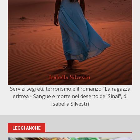
Servizi segreti, terrorismo e il romanzo "La ragazza
eritrea - Sangue e morte nel deserto del Sinai", di
Isabella Silvestri
LEGGI ANCHE