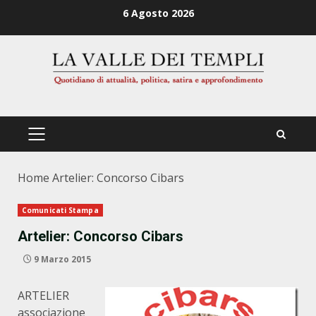
Zum
6 Agosto 2026
Inhalt
springen
PRIMÄRES
MENÜ
Home
Artelier: Concorso Cibars
Comunicati Stampa
Artelier: Concorso Cibars
9 Marzo 2015
ARTELIER
associazione