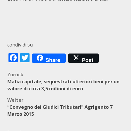
condividi su:
Facebook
Twitter
Share
Post
Beitragsnavigation
Zurück
Mafia capitale, sequestrati ulteriori beni per un
valore di circa 3,5 milioni di euro
Weiter
“Convegno dei Giudici Tributari” Agrigento 7
Marzo 2015