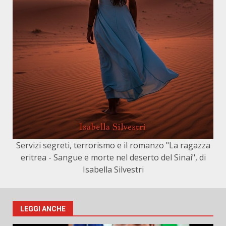
Servizi segreti, terrorismo e il romanzo "La ragazza
eritrea - Sangue e morte nel deserto del Sinai", di
Isabella Silvestri
LEGGI ANCHE