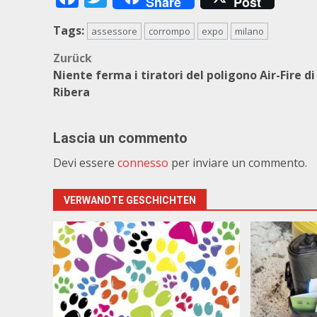
Share
Post
Tags:
assessore
corrompo
expo
milano
Beitragsnavigation
Zurück
Niente ferma i tiratori del poligono Air-Fire di
Ribera
Lascia un commento
Devi essere
connesso
per inviare un commento.
VERWANDTE GESCHICHTEN