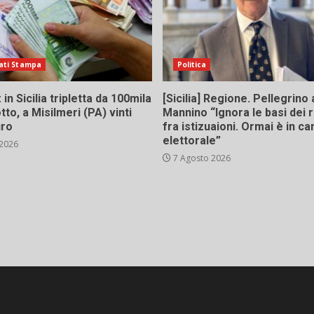
ati Stampa
Politica
in Sicilia tripletta da 100mila
[Sicilia] Regione. Pellegrino 
tto, a Misilmeri (PA) vinti
Mannino “Ignora le basi dei 
uro
fra istizuaioni. Ormai è in 
elettorale”
 2026
7 Agosto 2026