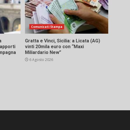
Comunicati Stampa
a
Gratta e Vinci, Sicilia: a Licata (AG)
rapporti
vinti 20mila euro con “Maxi
campagna
Miliardario New”
6 Agosto 2026