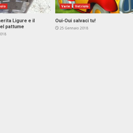
iolo
Varie
Vetriolo
rita Ligure e il
Oui-Oui salvaci tu!
el pattume
25 Gennaio 2018
2018