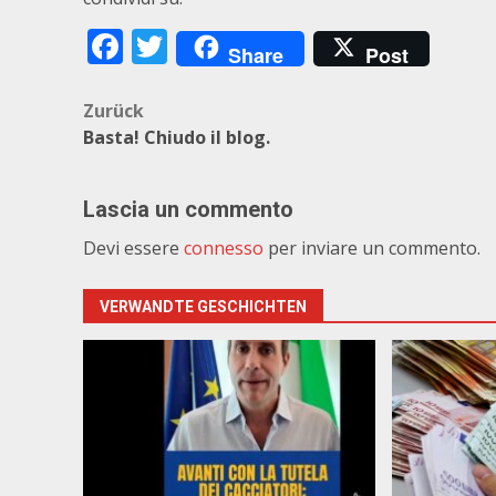
Facebook
Twitter
Share
Post
Beitragsnavigation
Zurück
Basta! Chiudo il blog.
Lascia un commento
Devi essere
connesso
per inviare un commento.
VERWANDTE GESCHICHTEN