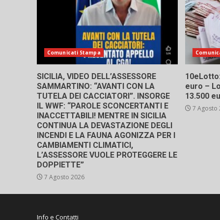
Comunicati Stampa
Comunic
SICILIA, VIDEO DELL’ASSESSORE
10eLotto: 
SAMMARTINO: “AVANTI CON LA
euro – Lo
TUTELA DEI CACCIATORI”. INSORGE
13.500 e
IL WWF: “PAROLE SCONCERTANTI E
7 Agosto
INACCETTABILI! MENTRE IN SICILIA
CONTINUA LA DEVASTAZIONE DEGLI
INCENDI E LA FAUNA AGONIZZA PER I
CAMBIAMENTI CLIMATICI,
L’ASSESSORE VUOLE PROTEGGERE LE
DOPPIETTE”
7 Agosto 2026
Info e Contatti