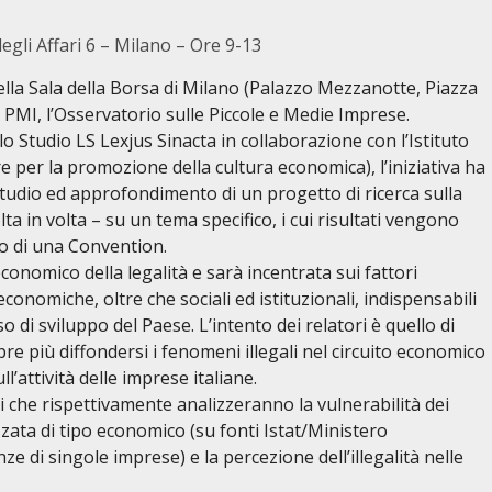
li Affari 6 – Milano – Ore 9-13
ella Sala della Borsa di Milano (Palazzo Mezzanotte, Piazza
 PMI, l’Osservatorio sulle Piccole e Medie Imprese.
o Studio LS Lexjus Sinacta in collaborazione con l’Istituto
per la promozione della cultura economica), l’iniziativa ha
 studio ed approfondimento di un progetto di ricerca sulla
ta in volta – su un tema specifico, i cui risultati vengono
o di una Convention.
onomico della legalità e sarà incentrata sui fattori
conomiche, oltre che sociali ed istituzionali, indispensabili
o di sviluppo del Paese. L’intento dei relatori è quello di
e più diffondersi i fenomeni illegali nel circuito economico
ll’attività delle imprese italiane.
i che rispettivamente analizzeranno la vulnerabilità dei
izzata di tipo economico (su fonti Istat/Ministero
ze di singole imprese) e la percezione dell’illegalità nelle