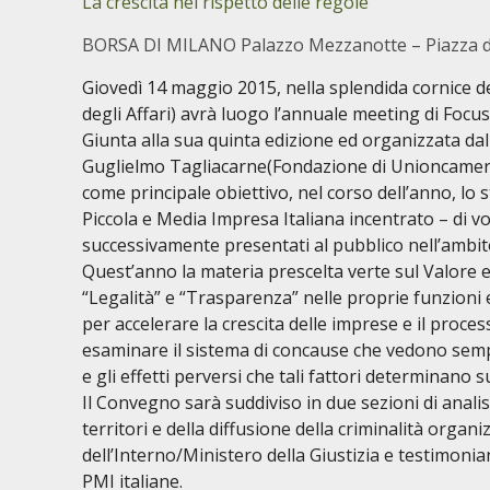
La crescita nel rispetto delle regole
BORSA DI MILANO Palazzo Mezzanotte – Piazza deg
Giovedì 14 maggio 2015, nella splendida cornice d
degli Affari) avrà luogo l’annuale meeting di Focus
Giunta alla sua quinta edizione ed organizzata dall
Guglielmo Tagliacarne(Fondazione di Unioncamere 
come principale obiettivo, nel corso dell’anno, lo
Piccola e Media Impresa Italiana incentrato – di vol
successivamente presentati al pubblico nell’ambit
Quest’anno la materia prescelta verte sul Valore ec
“Legalità” e “Trasparenza” nelle proprie funzioni e
per accelerare la crescita delle imprese e il process
esaminare il sistema di concause che vedono sempr
e gli effetti perversi che tali fattori determinano su
Il Convegno sarà suddiviso in due sezioni di analis
territori e della diffusione della criminalità organ
dell’Interno/Ministero della Giustizia e testimonian
PMI italiane.