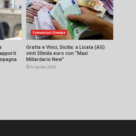
Comunicati Stampa
a
Gratta e Vinci, Sicilia: a Licata (AG)
rapporti
vinti 20mila euro con “Maxi
campagna
Miliardario New”
6 Agosto 2026