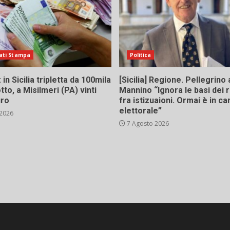
ati Stampa
Politica
in Sicilia tripletta da 100mila
[Sicilia] Regione. Pellegrino 
tto, a Misilmeri (PA) vinti
Mannino “Ignora le basi dei 
uro
fra istizuaioni. Ormai è in 
elettorale”
 2026
7 Agosto 2026