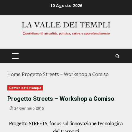
Zum
10 Agosto 2026
Inhalt
springen
PRIMÄRES
MENÜ
Home
Progetto Streets – Workshop a Comiso
Comunicati Stampa
Progetto Streets – Workshop a Comiso
24 Gennaio 2015
Progetto STREETS, focus sull’innovazione tecnologica
dei trasporti