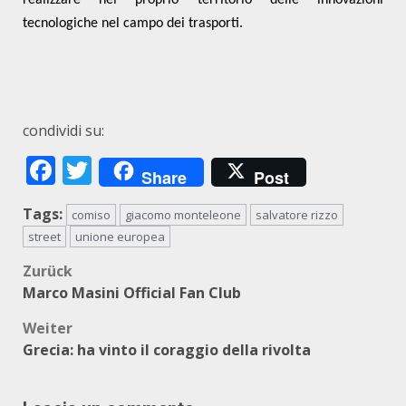
realizzare nel proprio territorio
delle innovazioni
tecnologiche nel campo dei trasporti.
condividi su:
Facebook
Twitter
Share
Post
Tags:
comiso
giacomo monteleone
salvatore rizzo
street
unione europea
Beitragsnavigation
Zurück
Marco Masini Official Fan Club
Weiter
Grecia: ha vinto il coraggio della rivolta