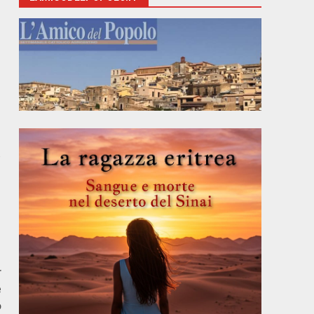
o
r
e
o