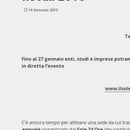
16 Gennaio 2015
Te
Fino al 27 gennaio enti, studi e imprese potra
in diretta l’evento
www.ilsol
C’è ancora tempo per attivare una sede da cui tra
annuale
organizzato dal
Sole 24 Ore
che costitui