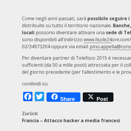
Come negli anni passati, sarà
possibile seguire i
distribuite su tutto il territorio nazionale.
Banche,
locali
possono diventare attivare una
sede di Tel
sono disponibili all’indirizzo
www.ilsole24
ore.com/t
02/34973204 oppure via email:
pino.appella@cons
Per diventare partner di Telefisco 2015 è necessa
sufficienti (da 50 a mille posti) attrezzata per il 
del giorno precedente (per l’allestimento e le pro
condividi su:
Facebook
Twitter
Share
Post
Beitragsnavigation
Zurück
Francia – Attacco hacker a media francesi