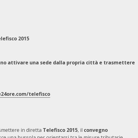
lefisco 2015
nno attivare una sede dalla propria città e trasmettere
e24ore.com/telefisco
smettere in diretta
Telefisco 2015
, il
convegno
sce una bussola per orientarsi tra le misure tributarie