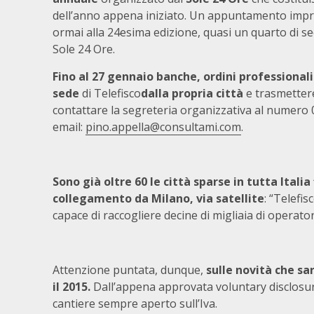
dell’anno appena iniziato. Un appuntamento impres
ormai alla 24esima edizione, quasi un quarto di se
Sole 24 Ore.
Fino al 27 gennaio banche, ordini professionali
sede
di Telefisco
dalla propria città
e trasmettere
contattare la segreteria organizzativa al numero
email:
pino.appella@consultami.com
.
Sono già oltre 60 le città sparse in tutta Ital
collegamento da Milano, via satellite
: “Telefi
capace di raccogliere decine di migliaia di operatori 
Attenzione puntata, dunque,
sulle novità che sa
il 2015.
Dall’appena approvata voluntary disclosur
cantiere sempre aperto sull’Iva.