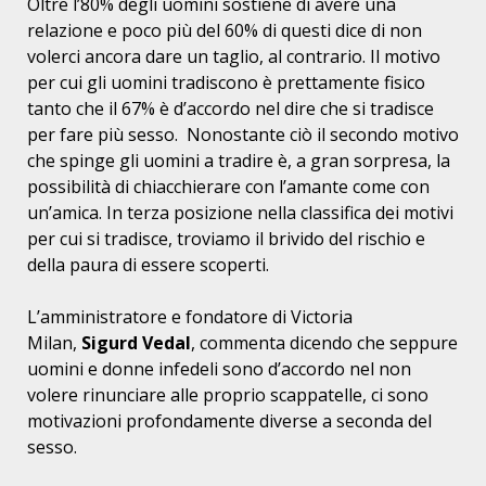
Oltre l’80% degli uomini sostiene di avere una
relazione e poco pi
ù
del 60% di questi dice di non
volerci ancora dare un taglio, al contrario. Il motivo
per cui gli uomini tradiscono
è
prettamente fisico
tanto che il 67%
è
d’accordo nel dire che si tradisce
per fare pi
ù
sesso. Nonostante ci
ò
il secondo motivo
che spinge gli uomini a tradire
è
, a gran sorpresa, la
possibilit
à
di chiacchierare con l’amante come con
un’amica. In terza posizione nella classifica dei motivi
per cui si tradisce, troviamo il brivido del rischio e
della paura di essere scoperti.
L’amministratore e fondatore di Victoria
Milan,
Sigurd Vedal
, commenta dicendo che seppure
uomini e donne infedeli sono d’accordo nel non
volere rinunciare alle proprio scappatelle, ci sono
motivazioni profondamente diverse a seconda del
sesso.