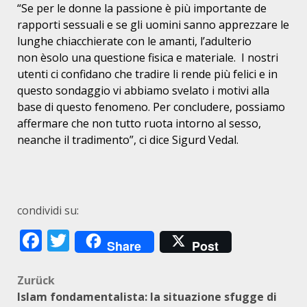
“Se per le donne la passione
è
pi
ù
importante de
rapporti sessuali e se gli uomini sanno apprezzare le
lunghe chiacchierate con le amanti, l’adulterio
non
è
solo una questione fisica e materiale. I nostri
utenti ci confidano che tradire li rende pi
ù
felici e in
questo sondaggio vi abbiamo svelato i motivi alla
base di questo fenomeno. Per concludere, possiamo
affermare che non tutto ruota intorno al sesso,
neanche il tradimento”, ci dice Sigurd Vedal.
condividi su:
Facebook
Twitter
Share
Post
Beitragsnavigation
Zurück
Islam fondamentalista: la situazione sfugge di