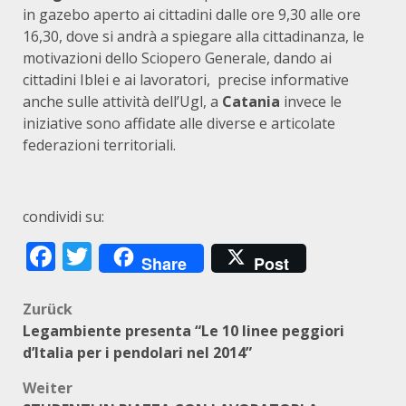
in gazebo aperto ai cittadini dalle ore 9,30 alle ore
16,30, dove si andrà a spiegare alla cittadinanza, le
motivazioni dello Sciopero Generale, dando ai
cittadini Iblei e ai lavoratori, precise informative
anche sulle attività dell’Ugl, a
Catania
invece le
iniziative sono affidate alle diverse e articolate
federazioni territoriali.
condividi su:
Facebook
Twitter
Share
Post
Beitragsnavigation
Zurück
Legambiente presenta “Le 10 linee peggiori
d’Italia per i pendolari nel 2014”
Weiter