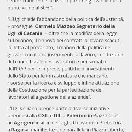
center chiudono e la disoccupazione giovanile tocca
punte vicine al 50%.”.
“
L’Ugl chiede l’abbandono della politica dell’austerità,
– prosegue
Carmelo Mazzeo Segretario della
Ugl di Catania
– oltre che la modifica della legge
sul bilancio, il rinnovo dei contratti di lavoro scaduti,
la lotta al precariato, il rilancio della politica dei
giovani con il loro inserimento al lavoro, la riduzione
del cuneo fiscale per lavoratori e pensionati e
dell’IRAP per le imprese, politiche di investimenti
dello Stato per le infrastrutture che mancano,
risorse per la ricerca e sviluppo e infine attuazione
della Costituzione per la partecipazione dei
lavoratori alla gestione delle aziende”.
L’Ugl siciliana prende parte a diverse iniziative
unendosi alla
CGIL
e
UIL
a
Palermo
in Piazza Croci,
ad
Agrigento
sit-in dell’Ugl Utl davanti la Prefettura,
a
Ragusa
manifestazione parallela in Piazza Libertà,