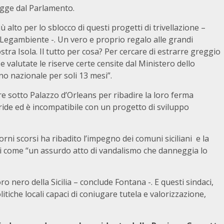
egge dal Parlamento.
ù alto per lo sblocco di questi progetti di trivellazione –
Legambiente -. Un vero e proprio regalo alle grandi
stra Isola. Il tutto per cosa? Per cercare di estrarre greggio
 e valutate le riserve certe censite dal Ministero dello
o nazionale per soli 13 mesi”.
e sotto Palazzo d’Orleans per ribadire la loro ferma
tride ed è incompatibile con un progetto di sviluppo
iorni scorsi ha ribadito l’impegno dei comuni siciliani e la
oni come “un assurdo atto di vandalismo che danneggia lo
oro nero della Sicilia – conclude Fontana -. E questi sindaci,
tiche locali capaci di coniugare tutela e valorizzazione,