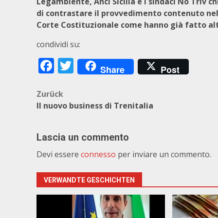
Legambiente, Anci Sicilia e i sindaci No Triv 
di contrastare il provvedimento contenuto nell
Corte Costituzionale come hanno già fatto alt
condividi su:
Facebook
Twitter
Share
Post
Beitragsnavigation
Zurück
Il nuovo business di Trenitalia
Lascia un commento
Devi essere
connesso
per inviare un commento.
VERWANDTE GESCHICHTEN