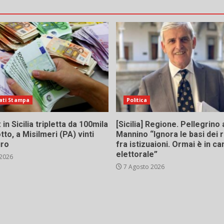
ati Stampa
Politica
in Sicilia tripletta da 100mila
[Sicilia] Regione. Pellegrino 
tto, a Misilmeri (PA) vinti
Mannino “Ignora le basi dei 
uro
fra istizuaioni. Ormai è in 
elettorale”
 2026
7 Agosto 2026