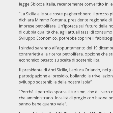
legge Sblocca Italia, recentemente convertito in l
“La Sicilia e le sue coste pagherebbero il prezzo pi
dichiara Mimmo Fontana, presidente regionale di 
imprese petrolifere. Un’ipoteca sul futuro della no
di dubbia qualità che, agli attuali tassi di consumo
Sviluppo Economico, potrebbe coprire il fabbisogn
I sindaci saranno all’appuntamento del 19 dicembr
contrarietà alla ricerca petrolifera, opzione che s
economico basato su scelte di sostenibilità.
Il presidente di Anci Sicilia, Leoluca Orlando, nei g
partecipazione al presidio, bollando le trivellazi
sviluppo sostenibile della nostra Isola”.
“Perché il petrolio sporca il turismo, che è il vero 
che amministrano località di pregio con buone poli
sanno bene quanto vale”.