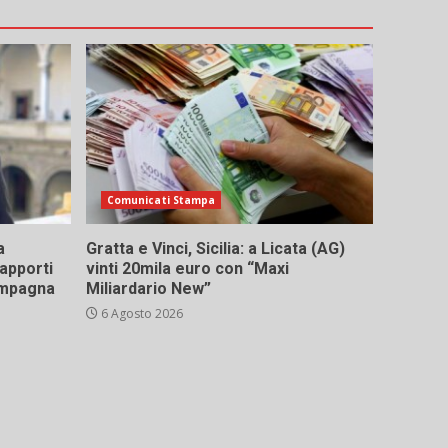
Comunicati Stampa
a
Gratta e Vinci, Sicilia: a Licata (AG)
rapporti
vinti 20mila euro con “Maxi
campagna
Miliardario New”
6 Agosto 2026