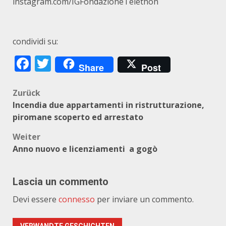
instagram.com/IGFondazioneTelethon
condividi su:
Facebook
Twitter
Share
Post
Beitragsnavigation
Zurück
Incendia due appartamenti in ristrutturazione,
piromane scoperto ed arrestato
Weiter
Anno nuovo e licenziamenti a gogò
Lascia un commento
Devi essere
connesso
per inviare un commento.