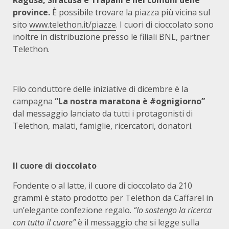
Ragusa, Siracusa e Trapani e nei comuni delle
province.
È possibile trovare la piazza più vicina sul
sito
www.telethon.it/piazze
. I cuori di cioccolato sono
inoltre in distribuzione presso le filiali BNL, partner
Telethon.
Filo conduttore delle iniziative di dicembre è la
campagna
“La nostra maratona è #ognigiorno”
dal messaggio lanciato da tutti i protagonisti di
Telethon, malati, famiglie, ricercatori, donatori.
Il cuore di cioccolato
Fondente o al latte, il cuore di cioccolato da 210
grammi è stato prodotto per Telethon da Caffarel in
un’elegante confezione regalo.
“Io sostengo la ricerca
con tutto il cuore”
è il messaggio che si legge sulla