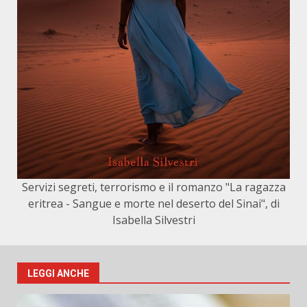
Servizi segreti, terrorismo e il romanzo "La ragazza
eritrea - Sangue e morte nel deserto del Sinai", di
Isabella Silvestri
LEGGI ANCHE