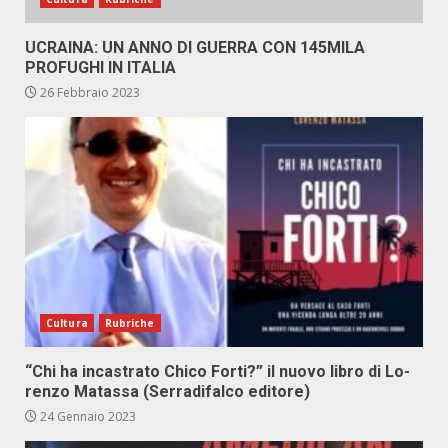
UCRAINA: UN ANNO DI GUERRA CON 145MILA
PROFUGHI IN ITALIA
26 Febbraio 2023
Cultura
Rubriche
“Chi ha in­ca­stra­to Chi­co For­ti?” il nuo­vo li­bro di Lo­
ren­zo Ma­tas­sa (Ser­ra­di­fal­co edi­to­re)
24 Gennaio 2023