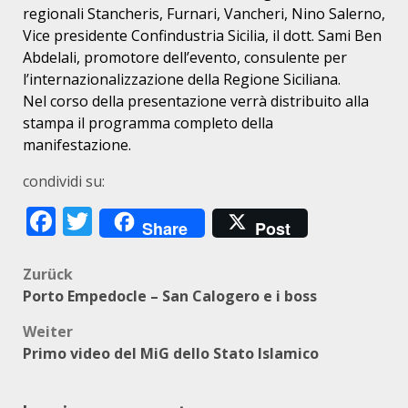
regionali Stancheris, Furnari, Vancheri, Nino Salerno,
Vice
presidente Confindustria Sicilia, il dott. Sami Ben
Abdelali, promotore d
ell’evento, consulente per
l’internazionalizzazione della Regione Siciliana.
Nel corso della presentazione verrà distribuito alla
stampa il programma
completo della
manifestazione.
condividi su:
Facebook
Twitter
Share
Post
Beitragsnavigation
Zurück
Porto Empedocle – San Calogero e i boss
Weiter
Primo video del MiG dello Stato Islamico