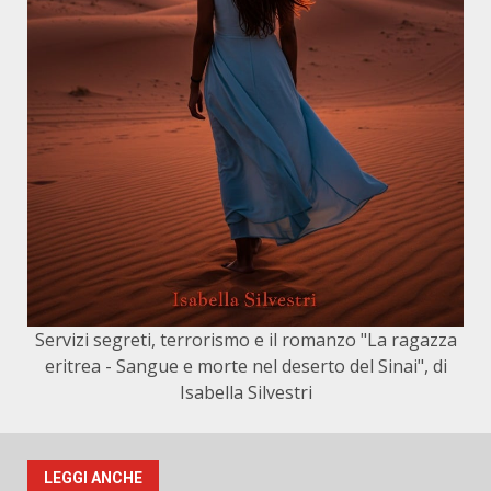
Servizi segreti, terrorismo e il romanzo "La ragazza
eritrea - Sangue e morte nel deserto del Sinai", di
Isabella Silvestri
LEGGI ANCHE