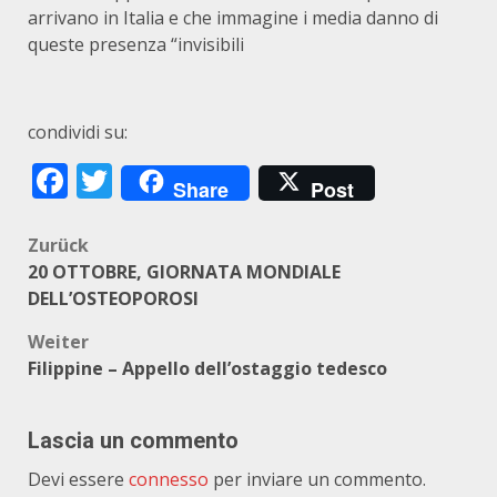
arrivano in Italia e che immagine i media danno di
queste presenza “invisibili
condividi su:
Facebook
Twitter
Share
Post
Beitragsnavigation
Zurück
20 OTTOBRE, GIORNATA MONDIALE
DELL’OSTEOPOROSI
Weiter
Filippine – Appello dell’ostaggio tedesco
Lascia un commento
Devi essere
connesso
per inviare un commento.