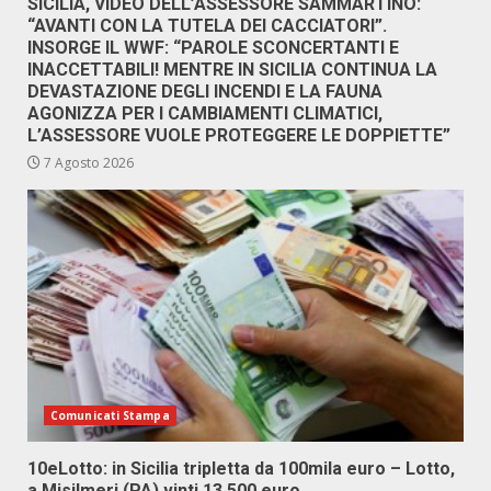
SICILIA, VIDEO DELL’ASSESSORE SAMMARTINO:
“AVANTI CON LA TUTELA DEI CACCIATORI”.
INSORGE IL WWF: “PAROLE SCONCERTANTI E
INACCETTABILI! MENTRE IN SICILIA CONTINUA LA
DEVASTAZIONE DEGLI INCENDI E LA FAUNA
AGONIZZA PER I CAMBIAMENTI CLIMATICI,
L’ASSESSORE VUOLE PROTEGGERE LE DOPPIETTE”
7 Agosto 2026
Comunicati Stampa
10eLotto: in Sicilia tripletta da 100mila euro – Lotto,
a Misilmeri (PA) vinti 13.500 euro