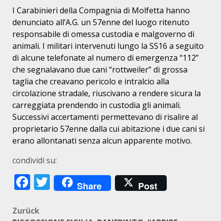
I Carabinieri della Compagnia di Molfetta hanno
denunciato all’A.G. un 57enne del luogo ritenuto
responsabile di omessa custodia e malgoverno di
animali. I militari intervenuti lungo la SS16 a seguito
di alcune telefonate al numero di emergenza “112”
che segnalavano due cani “rottweiler” di grossa
taglia che creavano pericolo e intralcio alla
circolazione stradale, riuscivano a rendere sicura la
carreggiata prendendo in custodia gli animali.
Successivi accertamenti permettevano di risalire al
proprietario 57enne dalla cui abitazione i due cani si
erano allontanati senza alcun apparente motivo.
condividi su:
Facebook
Twitter
Share
Post
Beitragsnavigation
Zurück