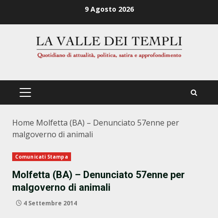
Zum
9 Agosto 2026
Inhalt
springen
PRIMÄRES
MENÜ
Home
Molfetta (BA) – Denunciato 57enne per
malgoverno di animali
Comunicati Stampa
Molfetta (BA) – Denunciato 57enne per
malgoverno di animali
4 Settembre 2014