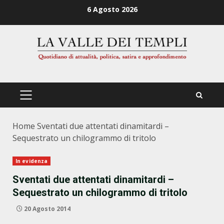
Zum
6 Agosto 2026
Inhalt
springen
PRIMÄRES
MENÜ
Home
Sventati due attentati dinamitardi –
Sequestrato un chilogrammo di tritolo
In evidenza
Sventati due attentati dinamitardi –
Sequestrato un chilogrammo di tritolo
20 Agosto 2014