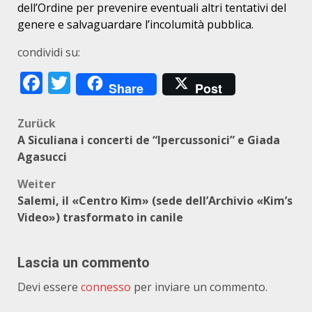
dell’Ordine per prevenire eventuali altri tentativi del
genere e salvaguardare l’incolumità pubblica.
condividi su:
Facebook
Twitter
Share
Post
Beitragsnavigation
Zurück
A Siculiana i concerti de “Ipercussonici” e Giada
Agasucci
Weiter
Salemi, il «Centro Kim» (sede dell’Archivio «Kim’s
Video») trasformato in canile
Lascia un commento
Devi essere
connesso
per inviare un commento.