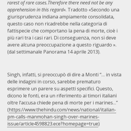
rarest of rare cases.
Therefore there need not be any
apprehension in this regard»
. Tradotto «Secondo una
giurisprudenza indiana ampiamente consolidata,
questo caso non ricadrebbe nella categoria di
fattispecie che comportano la pena di morte, cioè i
più rari tra i casi rari. Di conseguenza, non si deve
avere alcuna preoccupazione a questo riguardo ».
(dal settimanale Panorama 14 aprile 2013).
Singh, infatti, si preoccupò di dire a Monti “… in vista
delle indagini in corso, sarebbe prematuro
esprimere un parere su aspetti specifici. Questo,
dicono le fonti, era un riferimento ai timori italiani
oltre l’accusa chiede pena di morte per i marines…”
(
https://www.thehindu.com/news/national/italian-
pm-calls-manmohan-singh-over-marines-
issue/article4598823.ece?homepage=true
)