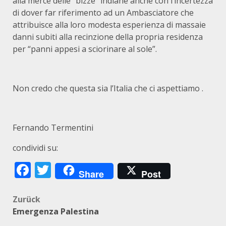
alla mercè delle “bizze” indiane anche con l’incertezza
di dover far riferimento ad un Ambasciatore che
attribuisce alla loro modesta esperienza di massaie
danni subiti alla recinzione della propria residenza
per “panni appesi a sciorinare al sole”.
Non credo che questa sia l’Italia che ci aspettiamo .
Fernando Termentini
condividi su:
Facebook
Twitter
Share
Post
Beitragsnavigation
Zurück
Emergenza Palestina