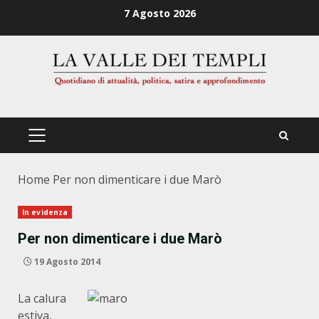
Zum
7 Agosto 2026
Inhalt
springen
PRIMÄRES
MENÜ
Home
Per non dimenticare i due Marò
In evidenza
Per non dimenticare i due Marò
19 Agosto 2014
La calura
estiva,