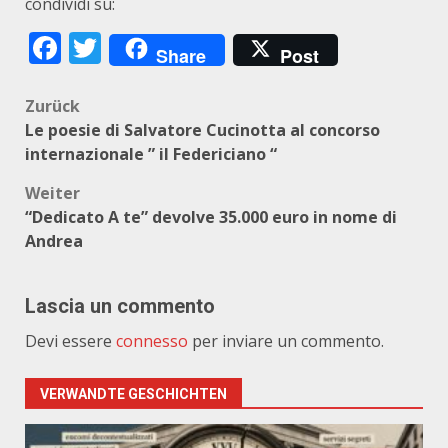
condividi su:
Facebook
Twitter
Share
Post
Beitragsnavigation
Zurück
Le poesie di Salvatore Cucinotta al concorso
internazionale ” il Federiciano “
Weiter
“Dedicato A te” devolve 35.000 euro in nome di
Andrea
Lascia un commento
Devi essere
connesso
per inviare un commento.
VERWANDTE GESCHICHTEN