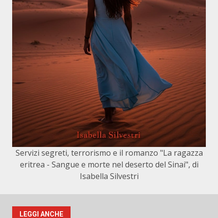
Servizi segreti, terrorismo e il romanzo "La ragazza
eritrea - Sangue e morte nel deserto del Sinai", di
Isabella Silvestri
LEGGI ANCHE