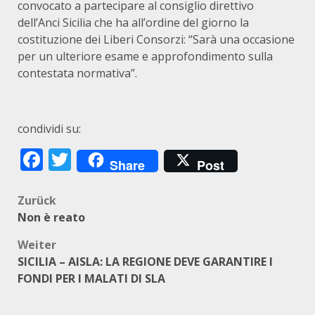
convocato a partecipare al consiglio direttivo
dell’Anci Sicilia che ha all’ordine del giorno la
costituzione dei Liberi Consorzi: “Sarà una occasione
per un ulteriore esame e approfondimento sulla
contestata normativa”.
condividi su:
Facebook
Twitter
Share
Post
Beitragsnavigation
Zurück
Non è reato
Weiter
SICILIA – AISLA: LA REGIONE DEVE GARANTIRE I
FONDI PER I MALATI DI SLA