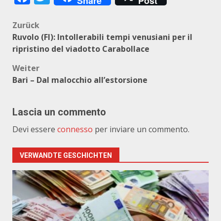
Share
Post
Beitragsnavigation
Zurück
Ruvolo (FI): Intollerabili tempi venusiani per il
ripristino del viadotto Carabollace
Weiter
Bari – Dal malocchio all’estorsione
Lascia un commento
Devi essere
connesso
per inviare un commento.
VERWANDTE GESCHICHTEN