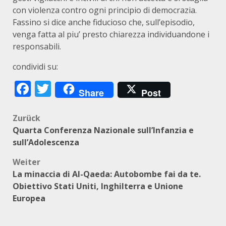
con violenza contro ogni principio di democrazia.
Fassino si dice anche fiducioso che, sull’episodio,
venga fatta al piu’ presto chiarezza individuandone i
responsabili.
condividi su:
Facebook
Twitter
Share
Post
Beitragsnavigation
Zurück
Quarta Conferenza Nazionale sull’Infanzia e
sull’Adolescenza
Weiter
La minaccia di Al-Qaeda: Autobombe fai da te.
Obiettivo Stati Uniti, Inghilterra e Unione
Europea