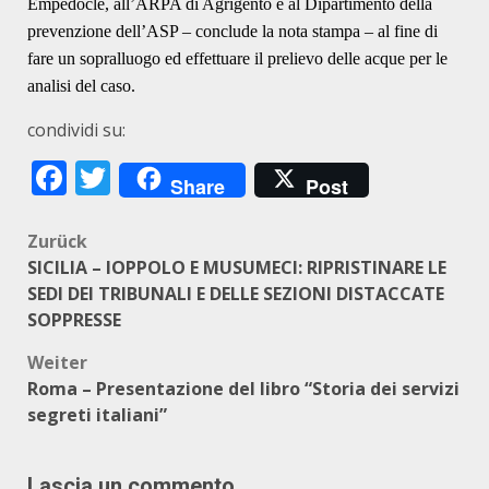
Empedocle, all’ARPA di Agrigento e al Dipartimento della
prevenzione dell’ASP – conclude la nota stampa – al fine di
fare un sopralluogo ed effettuare il prelievo delle acque per le
analisi del caso.
condividi su:
Facebook
Twitter
Share
Post
Beitragsnavigation
Zurück
SICILIA – IOPPOLO E MUSUMECI: RIPRISTINARE LE
SEDI DEI TRIBUNALI E DELLE SEZIONI DISTACCATE
SOPPRESSE
Weiter
Roma – Presentazione del libro “Storia dei servizi
segreti italiani”
Lascia un commento