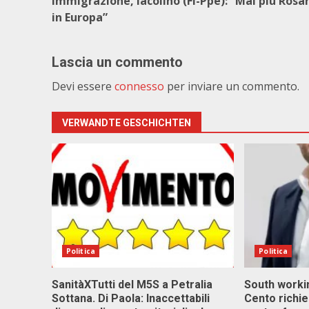
Immigrazione, Iacolino (Fi-Ppe): “Mai più Rosa
in Europa”
Lascia un commento
Devi essere
connesso
per inviare un commento.
VERWANDTE GESCHICHTEN
Politica
Politica
SanitàXTutti del M5S a Petralia
South workin
Sottana. Di Paola: Inaccettabili
Cento richi