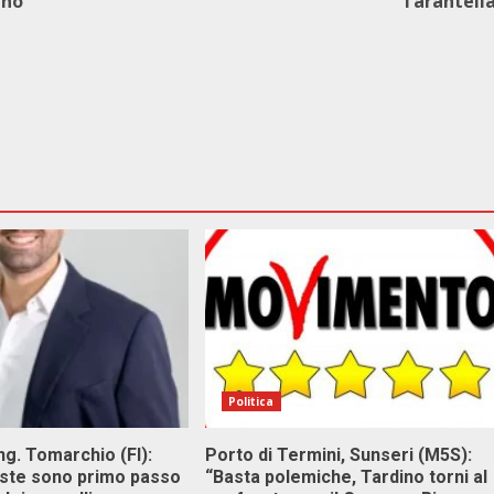
rno
Tarantell
Politica
g. Tomarchio (FI):
Porto di Termini, Sunseri (M5S):
este sono primo passo
“Basta polemiche, Tardino torni al