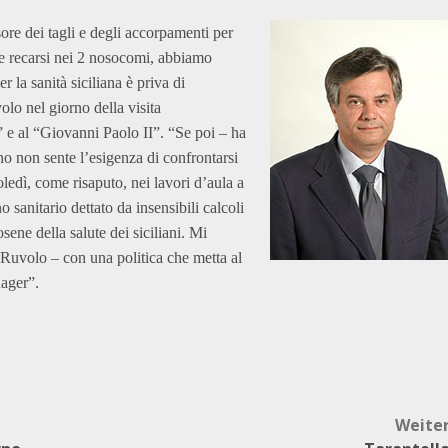
re dei tagli e degli accorpamenti per
eve recarsi nei 2 nosocomi, abbiamo
 la sanità siciliana è priva di
lo nel giorno della visita
” e al “Giovanni Paolo II”. “Se poi – ha
no non sente l’esigenza di confrontarsi
edì, come risaputo, nei lavori d’aula a
sanitario dettato da insensibili calcoli
osene della salute dei siciliani. Mi
e Ruvolo – con una politica che metta al
nager”.
Weite