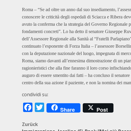
Roma – “Se ad oltre un anno dal suo insediamento, l’assesso
conoscere le criticità degli ospedali di Sciacca e Ribera d
avuto la conferma che la strategia del Governo Regionale per
fondamenti concreti”. Lo ha detto il senatore Giuseppe Ruvo
dell’Assessore Regionale alla Sanità al “Fratelli Parlapiano
continuato l’esponente di Forza Italia – l’assessore Borselli
con la deputazione nazionale del luogo, impegnata di mercol
Roma, siamo davanti all’ennesima dimostrazione di un piano 
ragionieristici che alla fine faranno il loro corso infischiand
auguro di essere smentito dai fatti – ha concluso il senator
centro della sua azione il paziente, e non la nomina dei ma
condividi su:
Facebook
Twitter
Share
Post
Beitragsnavigation
Zurück