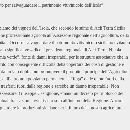
to per salvaguardare il patrimonio vitivinicolo dell’Isola”
ianto dei vigneti dell’Isola, che secondo le stime di Acli Terra Sicilia
ne professionale agricola all’Assessore regionale dell’agricoltura, dello
tta. “Occorre salvaguardare il patrimonio vitivinicolo siciliano evitando
cato significative – dice il presidente regionale di Acli Terra, Nicola
verde”, fonte di danni irreparabili per le strutture associative che in
to con conseguente difficoltà della copertura dei costi di gestione e
 da un lato dobbiamo promuovere il prodotto “principe dell’Agricoltura
, dall’altro non possiamo permettere la “fuga” delle quote fuori dalla
re trasferiti fuori dalla regione e sarebbe un danno irreparabile. Non
 Assessore, Giuseppe Castiglione, emanò un decreto per il blocco dei
entuali transazioni avvenissero solo all’interno della Regione. Ancora
guardare le produzioni siciliane per il futuro della nostra agricoltura”.