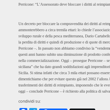
Perricone: “L’Assessorato deve bloccare i diritti al reimpian
Un decreto per bloccare la compravendita dei diritti al reimp
ammonterebbero a circa tremila ettari: lo chiede l’associazio
sviluppo rurale e della pesca mediterranea, Dario Cartabello
la perdita di diritti e quindi di produzione e di quote di mer
Perricone –. In passato non abbiamo condiviso la “vendemmia 
questi anni hanno subito una diminuzione di prodotto conferi
nella commercializzazione. Oggi – prosegue Perricone – se
siciliana” che ha dato grandi soddisfazioni agli imprenditori
Sicilia. Si stima infatti che circa 3 mila ettari possano esse
dimentichiamo che per evitare questo già nel 2002 l’allora
trasferimenti dei diritti di reimpianto, imponendo che le ev
oggi – conclude Perricone – è richiesto alla politica di salva
condividi su: