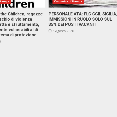
Stampa
Comunicati Stampa
 the Children, ragazze
PERSONALE ATA: FLC CGIL SICILIA
ischio di violenza
IMMISSIONI IN RUOLO SOLO SUL
atta e sfruttamento,
35% DEI POSTI VACANTI
nte vulnerabili al di
6 Agosto 2026
stema di protezione
6