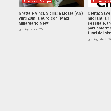
Comunicati Stampa
Comunicati 
Gratta e Vinci, Sicilia: a Licata (AG)
Ceuta: Save
vinti 20mila euro con “Maxi
migranti a r
Miliardario New”
sessuale, tr
particolarme
6 Agosto 2026
fuori del si
6 Agosto 202