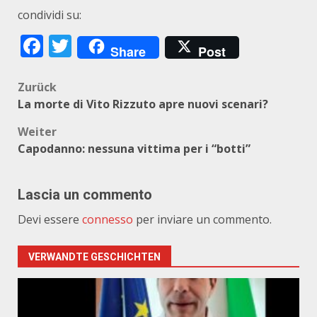
condividi su:
Facebook
Twitter
Share
Post
Beitragsnavigation
Zurück
La morte di Vito Rizzuto apre nuovi scenari?
Weiter
Capodanno: nessuna vittima per i “botti”
Lascia un commento
Devi essere
connesso
per inviare un commento.
VERWANDTE GESCHICHTEN